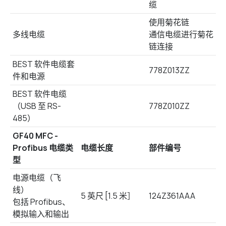
缆
使用菊花链
多线电缆
通信电缆进行菊花
链连接
BEST 软件电缆套
778Z013ZZ
件和电源
BEST 软件电缆
（USB 至 RS-
778Z010ZZ
485）
GF40 MFC -
Profibus 电缆类
电缆长度
部件编号
型
电源电缆（飞
线）
5 英尺 [1.5 米］
124Z361AAA
包括 Profibus、
模拟输入和输出