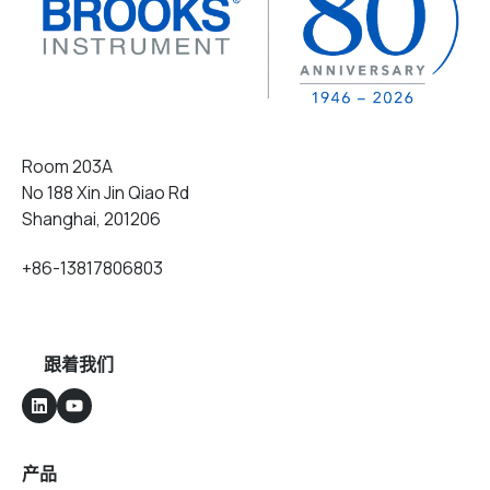
Room 203A
No 188 Xin Jin Qiao Rd
Shanghai, 201206
+86-13817806803
跟着我们
产品