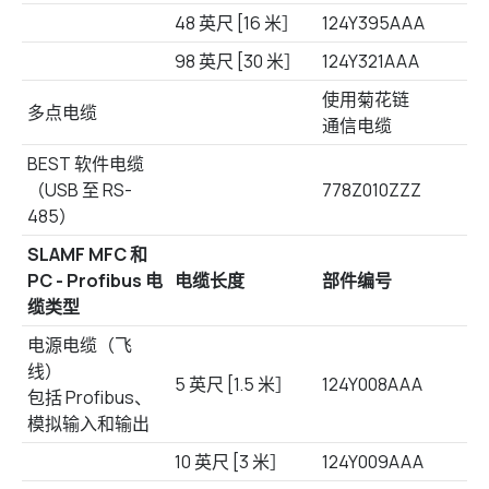
48 英尺 [16 米］
124Y395AAA
98 英尺 [30 米］
124Y321AAA
使用菊花链
多点电缆
通信电缆
BEST 软件电缆
（USB 至 RS-
778Z010ZZZ
485）
SLAMF MFC 和
PC - Profibus 电
电缆长度
部件编号
缆类型
电源电缆（飞
线）
5 英尺 [1.5 米］
124Y008AAA
包括 Profibus、
模拟输入和输出
10 英尺 [3 米］
124Y009AAA