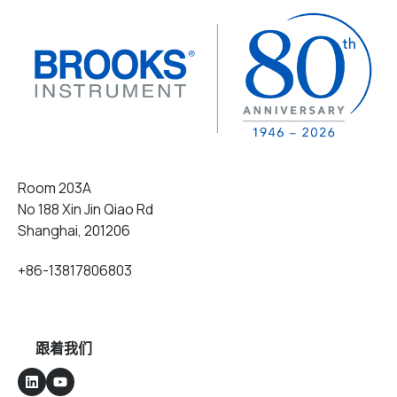
Room 203A
No 188 Xin Jin Qiao Rd
Shanghai, 201206
+86-13817806803
跟着我们