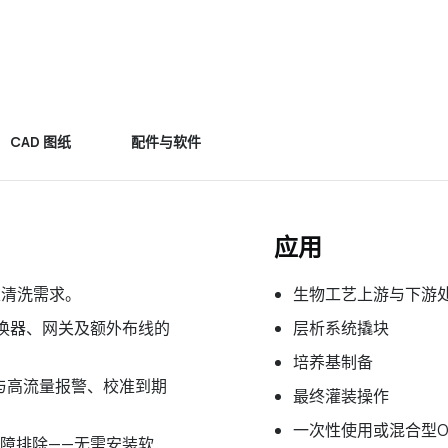
CAD 图纸
配件与软件
应用
及清洗需求。
生物工艺上游与下游
换器、网关及额外布线的
层析系统撬块
培养基制备
与高流量报警、校准到期
最终灌装操作
一次性使用或混合型O
障排除——无需安装软