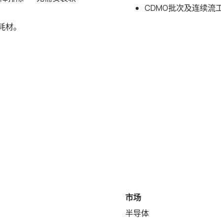
CDMO批次及连续流
及耗材。
）
市场
半导体