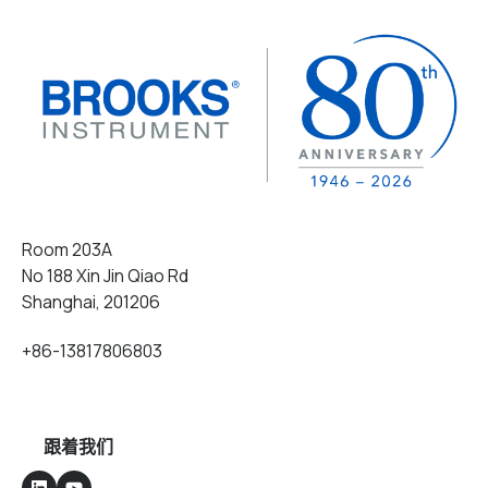
Room 203A
No 188 Xin Jin Qiao Rd
Shanghai, 201206
+86-13817806803
跟着我们