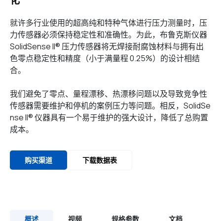
化
就许多行业使用的超高纯和特种气体进行压力测量时，压
力传感器必须保持稳定性和准确性。为此，布鲁克斯仪器
SolidSense II® 压力传感器将无焊接耐腐蚀材料与拥有出
色零点稳定性和精度（小于满量程 0.25%）的设计相结
合。
我们避免了零点、量程漂移、热漂移问题以及导致竞争性
传感器需要维护和停机的案例压力等问题。相反，SolidSe
nse II® 仪器具有一个易于维护的强大设计，降低了总购置
成本。
购买渠道
下载数据表
概述
视频
规格参数
文档
C