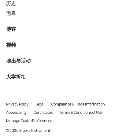
历史
消息
博客
视频
演出与活动
大学折扣
Privacy Policy
Legal
Compliance & Trade Information
Accessibility
Certificates
Terms & Conditions of Use
Manage Cookie Preferences
© 2026 Brooks Instrument