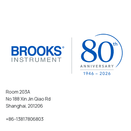
Room 203A
No 188 Xin Jin Qiao Rd
Shanghai, 201206
+86-13817806803