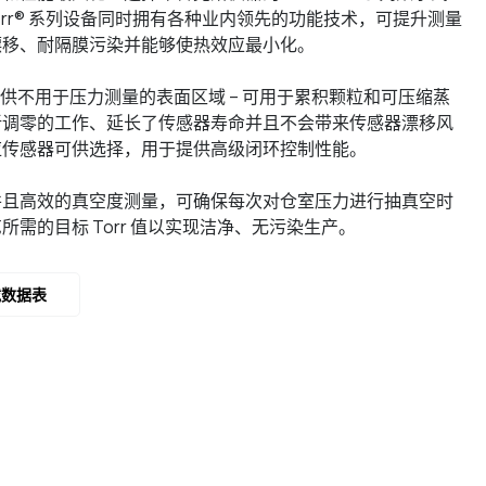
orr® 系列设备同时拥有各种业内领先的功能技术，可提升测量
漂移、耐隔膜污染并能够使热效应最小化。
传感器提供不用于压力测量的表面区域 – 可用于累积颗粒和可压缩蒸
新调零的工作、延长了传感器寿命并且不会带来传感器漂移风
应传感器可供选择，用于提供高级闭环控制性能。
并且高效的真空度测量，可确保每次对仓室压力进行抽真空时
需的目标 Torr 值以实现洁净、无污染生产。
载数据表