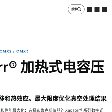
搜索
 CMX2 / CMX3
orr® 加热式电容压
移和热效应。最大限度优化真空处理结果
性能最大化：选择布鲁克斯仪器的 XacTorr® 系列数字式