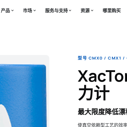
产品
市场
服务与支持
资源
哪里购买
型号 CMX0 / CMX1 /
XacT
力计
最大限度降低漂
使真空依赖型工艺的效率和