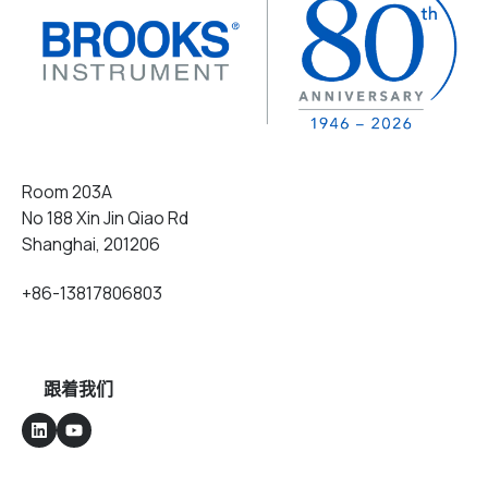
Room 203A
No 188 Xin Jin Qiao Rd
Shanghai, 201206
+86-13817806803
跟着我们