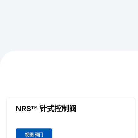
NRS™ 针式控制阀
视图 阀门