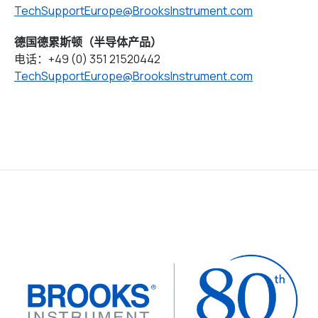
TechSupportEurope@BrooksInstrument.com
德国德累斯顿（半导体产品）
电话：+49 (0) 351 21520442
TechSupportEurope@BrooksInstrument.com