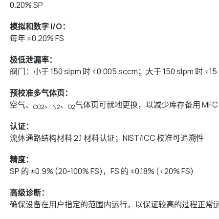
0.20% SP
模拟和数字 I/O：
每年 ±0.20% FS
极低泄漏率：
阀门：小于 150 slpm 时 <0.005 sccm；大于 150 slpm 时 <15.
预校准多气体页：
空气、
、
、
气体页可就地更换，以减少库存备用 MFC
CO2
N2
O2
认证：
流体通路结构材料 2.1 材料认证；NIST/ICC 校准可追溯性
精度：
SP 的 ±0.9% (20-100% FS)，FS 的 ±0.18% (<20% FS)
高级诊断：
确保设备在用户指定的范围内运行，以保证较高的过程正常