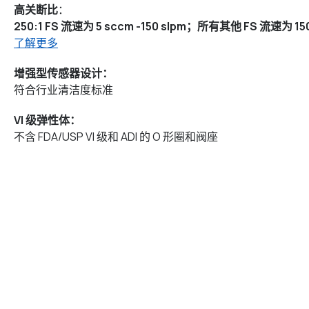
高关断比
：
250:1 FS 流速为 5 sccm -150 slpm；所有其他 FS 流速为 150
了解更多
增强型传感器设计：
符合行业清洁度标准
VI 级弹性体：
不含 FDA/USP VI 级和 ADI 的 O 形圈和阀座